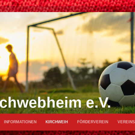
chwebheim e.V.
INFORMATIONEN
KIRCHWEIH
FÖRDERVEREIN
VEREINS