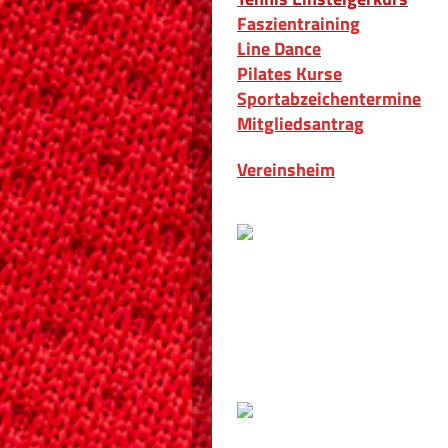
Faszientraining
Line Dance
Pilates Kurse
Sportabzeichentermine
Mitgliedsantrag
Vereinsheim