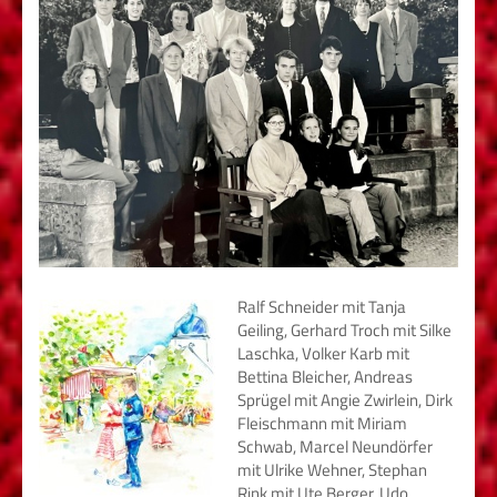
Ralf Schneider mit Tanja
Geiling, Gerhard Troch mit Silke
Laschka, Volker Karb mit
Bettina Bleicher, Andreas
Sprügel mit Angie Zwirlein, Dirk
Fleischmann mit Miriam
Schwab, Marcel Neundörfer
mit Ulrike Wehner, Stephan
Rink mit Ute Berger, Udo